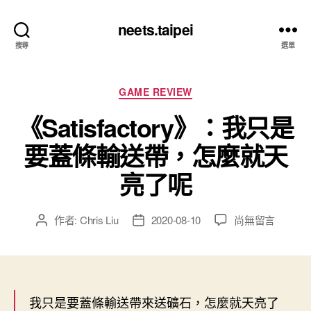
neets.taipei
搜尋
選單
分
GAME REVIEW
類
《Satisfactory》：我只是
要蓋條輸送帶，怎麼就天
亮了呢
在
作者:
Chris Liu
2020-08-10
尚無留言
文
文
〈《Satisfactor
章
章
我
作
發
只
者
佈
是
日
要
期
我只是要蓋條輸送帶來送礦石，怎麼就天亮了
蓋