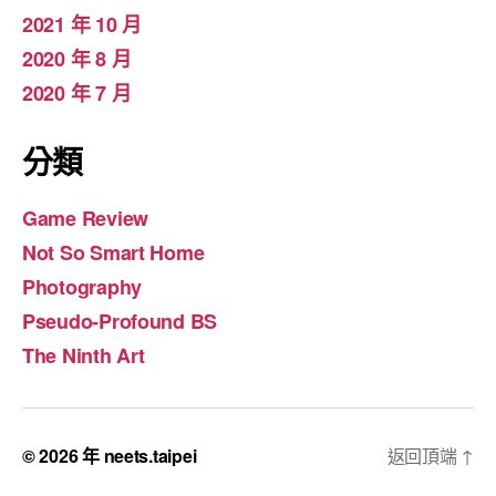
2021 年 10 月
2020 年 8 月
2020 年 7 月
分類
Game Review
Not So Smart Home
Photography
Pseudo-Profound BS
The Ninth Art
© 2026 年
neets.taipei
返回頂端
↑