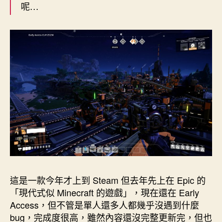
呢…
條
輸
送
帶，
怎
麼
就
天
亮
了
呢〉
中
這是一款今年才上到 Steam 但去年先上在 Epic 的
「現代式似 Minecraft 的遊戲」，現在還在 Early
Access，但不管是單人還多人都幾乎沒遇到什麼
bug，完成度很高，雖然內容還沒完整更新完，但也