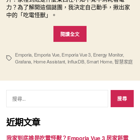
力？為了解開這個謎團，我決定自己動手，揪出家
中的「吃電怪獸」。
“我
閱讀全文
家
到
底
Emporia
,
Emporia Vue
,
Emporia Vue 3
,
Energy Monitor
,
標
Grafana
,
Home Assistant
,
InfluxDB
,
Smart Home
,
智慧家庭
誰
籤
是
吃
電
搜
怪
尋
獸？
關
Emporia
鍵
近期文章
Vue
字:
3
我家到底誰是吃電怪獸？Emporia Vue 3 居家耗電
居