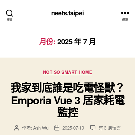
neets.taipei
搜尋
選單
月份:
2025 年 7 月
分
NOT SO SMART HOME
類
我家到底誰是吃電怪獸？
Emporia Vue 3 居家耗電
監控
在
作者:
Ash Wu
2025-07-19
有 3 則留言
文
文
〈我
章
章