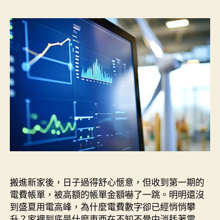
家
作
發
到
者
佈
底
日
誰
期
是
吃
電
怪
獸？
Emporia
Vue
3
居
家
耗
電
搬進新家後，日子過得舒心愜意，但收到第一期的
監
控〉
電費帳單，被高額的帳單金額嚇了一跳。明明還沒
中
到盛夏用電高峰，為什麼電費數字卻已經悄悄攀
升？家裡到底是什麼東西在不知不覺中消耗著電