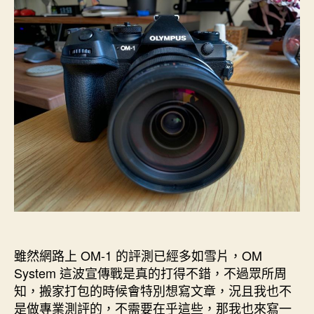
者
佈
1
日
–
期
Make
Olympus
Great
Again〉
中
雖然網路上 OM-1 的評測已經多如雪片，OM
System 這波宣傳戰是真的打得不錯，不過眾所周
知，搬家打包的時候會特別想寫文章，況且我也不
是做專業測評的，不需要在乎這些，那我也來寫一