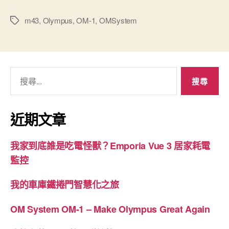
OM-
1
m43
,
Olympus
,
OM-1
,
OMSystem
標
籤
–
Make
Olympus
搜
Great
尋
Again”
關
鍵
近期文章
字:
我家到底誰是吃電怪獸？Emporia Vue 3 居家耗電
監控
我的車庫鐵捲門智慧化之旅
OM System OM-1 – Make Olympus Great Again