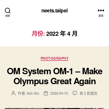
neets.taipei
搜尋
選單
月份:
2022 年 4 月
分
PHOTOGRAPHY
類
OM System OM-1 – Make
Olympus Great Again
在
作者:
Ash Wu
2022-04-10
有 2 則留言
文
文
〈OM
章
章
System
作
發
OM-