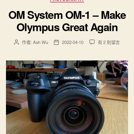
慧
類
OM System OM-1 – Make
化
之
Olympus Great Again
旅”
在
作者:
Ash Wu
2022-04-10
有 2 則留言
文
文
〈OM
章
章
System
作
發
OM-
者
佈
1
日
–
期
Make
Olympus
Great
Again〉
中