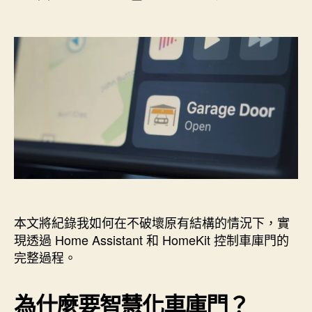
〈我
章
章
家
的
作
發
耗
車
者
佈
電
庫
日
鐵
期
監
捲
控”
門
智
慧
化
之
旅〉
中
本文將紀錄我如何在不破壞原有結構的情況下，實
現透過 Home Assistant 和 HomeKit 控制車庫門的
完整過程。
為什麼要智慧化車庫門？