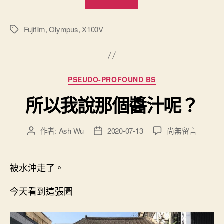
歡
的
東
Fujifilm
,
Olympus
,
X100V
標
籤
西
終
究
分
PSEUDO-PROFOUND BS
會
類
回
所以我說那個醬汁呢？
到
身
在
作者:
Ash Wu
2020-07-13
尚無留言
文
文
邊
〈所
章
章
–
以
作
發
我
FUJIFILM
者
佈
被水沖走了。
說
日
X100V
那
期
今天看到這張圖
真
個
香”
醬
汁