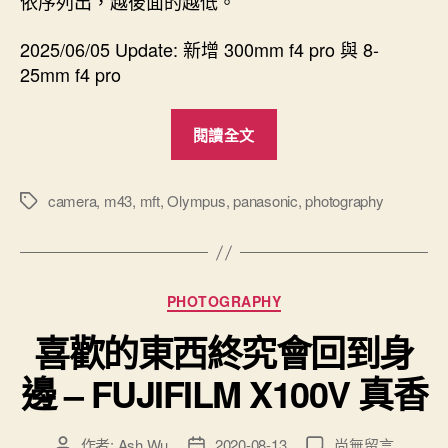
依序列出，越後面的越低。
2025/06/05 Update: 新增 300mm f4 pro 與 8-
25mm f4 pro
“我
閱讀全文
擁
有
的
camera
,
m43
,
mft
,
Olympus
,
panasonic
,
photography
標
籤
M43
鏡
頭
分
PHOTOGRAPHY
群
類
統
喜歡的東西終究會回到身
整”
邊 – FUJIFILM X100V 真香
在
作者:
Ash Wu
2020-08-13
尚無留言
文
文