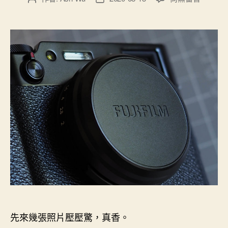
〈喜
章
章
歡
作
發
的
者
佈
東
日
西
期
終
究
會
回
到
身
邊
–
FUJIFILM
X100V
真
香〉
中
先來幾張照片壓壓驚，真香。