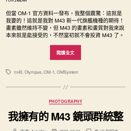
但當 OM-1 官方資料一發布，我整個震驚：這就是
我要的！這就是我對 M43 新一代旗艦機種的期待！
畫素雖然維持不變，但 M43 的畫素和畫質對我來說
本來就是能接受的，不然當初就不會投資 M43 了。
“OM
閱讀全文
System
OM-
1
m43
,
Olympus
,
OM-1
,
OMSystem
標
籤
–
Make
Olympus
分
PHOTOGRAPHY
Great
類
Again”
我擁有的 M43 鏡頭群統整
在