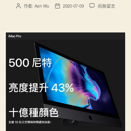
在
作者:
Ash Wu
2020-07-09
尚無留言
文
文
〈Make
章
章
Blog
作
發
Great
者
佈
Again〉
日
中
期