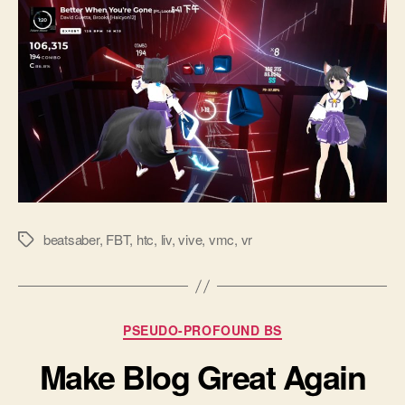
beatsaber
,
FBT
,
htc
,
liv
,
vive
,
vmc
,
vr
標
籤
分
PSEUDO-PROFOUND BS
類
Make Blog Great Again