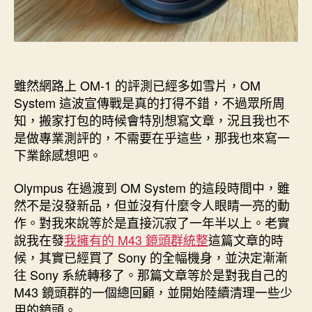
雖然網路上 OM-1 的評測已經多如雪片，OM
System 這波宣傳戰是真的打得不錯，不過眾所周
知，搬家打包的時候會特別想寫文章，況且我也不
是做專業測評的，不需要在乎這些，那我也來寫一
下業餘感想吧。
Olympus 在過渡到 OM System 的這段時間中，雖
然不是沒發新品，但並沒有什麼令人眼睛一亮的動
作。對我來說等於是直接沉寂了一年半以上。老實
說我在發
我擁有的 M43 鏡頭群統整
這篇文章的時
候，其實已經買了 Sony 的全幅機身，並決定漸漸
往 Sony 系統轉移了。那篇文章等於是對我自己的
M43 鏡頭群的一個總回顧，並開始陸續清理一些少
用的鏡頭。