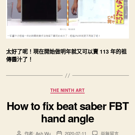
太好了呢！現在開始做明年就又可以賣 113 年的祖
傳醬汁了！
分
THE NINTH ART
類
How to fix beat saber FBT
hand angle
在
作者:
Ash Wu
2020-07-11
尚無留言
文
文