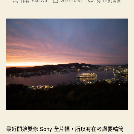
作者:
Ash Wu
2021-10-31
有 12 則留言
文
文
〈我
章
章
擁
作
發
有
者
佈
的
日
M43
期
鏡
頭
群
統
整〉
中
最近開始雙修 Sony 全片幅，所以有在考慮要精簡