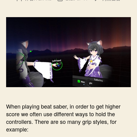
〈How
章
章
to
作
發
fix
者
佈
beat
日
saber
期
FBT
hand
angle〉
中
When playing beat saber, in order to get higher
score we often use different ways to hold the
controllers. There are so many grip styles, for
example: