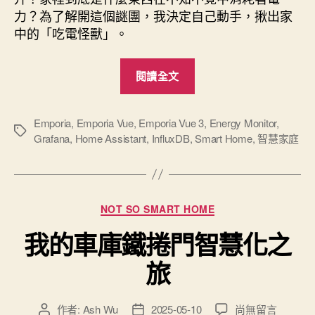
力？為了解開這個謎團，我決定自己動手，揪出家
中的「吃電怪獸」。
“我
閱讀全文
家
到
底
Emporia
,
Emporia Vue
,
Emporia Vue 3
,
Energy Monitor
,
標
Grafana
,
Home Assistant
,
InfluxDB
,
Smart Home
,
智慧家庭
誰
籤
是
吃
電
分
NOT SO SMART HOME
怪
類
我的車庫鐵捲門智慧化之
獸？
Emporia
旅
Vue
3
在
作者:
Ash Wu
2025-05-10
尚無留言
文
文
居