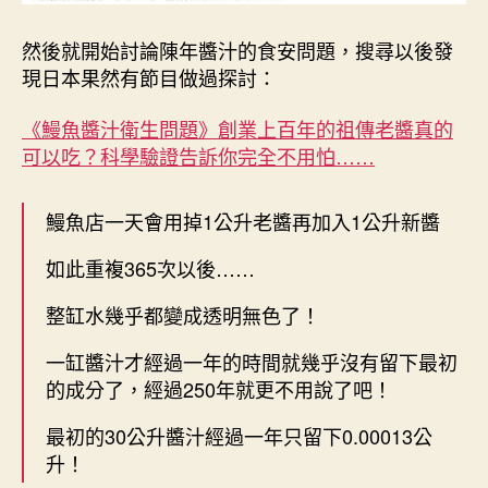
然後就開始討論陳年醬汁的食安問題，搜尋以後發
現日本果然有節目做過探討：
《鰻魚醬汁衛生問題》創業上百年的祖傳老醬真的
可以吃？科學驗證告訴你完全不用怕……
鰻魚店一天會用掉1公升老醬再加入1公升新醬
如此重複365次以後……
整缸水幾乎都變成透明無色了！
一缸醬汁才經過一年的時間就幾乎沒有留下最初
的成分了，經過250年就更不用說了吧！
最初的30公升醬汁經過一年只留下0.00013公
升！