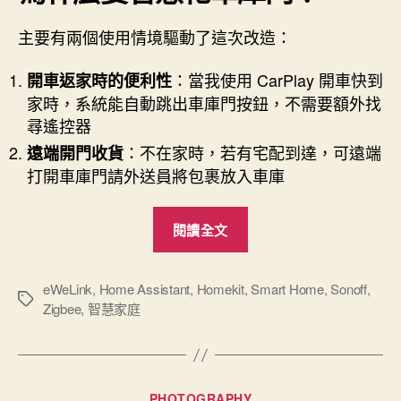
主要有兩個使用情境驅動了這次改造：
：當我使用 CarPlay 開車快到
開車返家時的便利性
家時，系統能自動跳出車庫門按鈕，不需要額外找
尋遙控器
：不在家時，若有宅配到達，可遠端
遠端開門收貨
打開車庫門請外送員將包裹放入車庫
“我
閱讀全文
的
車
庫
eWeLink
,
Home Assistant
,
Homekit
,
Smart Home
,
Sonoff
,
標
Zigbee
,
智慧家庭
鐵
籤
捲
門
智
分
PHOTOGRAPHY