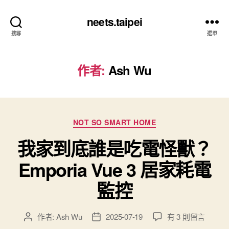
neets.taipei
搜尋
選單
作者:
Ash Wu
分
NOT SO SMART HOME
類
我家到底誰是吃電怪獸？
Emporia Vue 3 居家耗電
監控
在
作者:
Ash Wu
2025-07-19
有 3 則留言
文
文
〈我
章
章