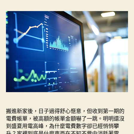
家
作
發
到
者
佈
底
日
誰
期
是
吃
電
怪
獸？
Emporia
Vue
3
居
家
耗
電
搬進新家後，日子過得舒心愜意，但收到第一期的
監
控〉
電費帳單，被高額的帳單金額嚇了一跳。明明還沒
中
到盛夏用電高峰，為什麼電費數字卻已經悄悄攀
升？家裡到底是什麼東西在不知不覺中消耗著電